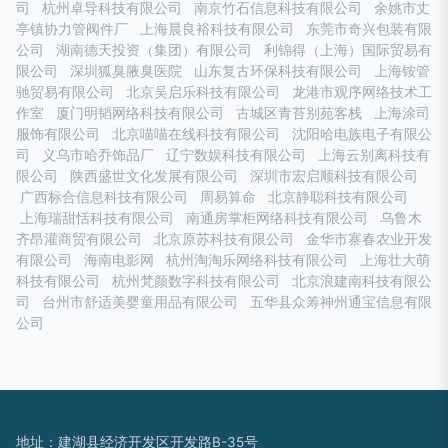
司
杭州卓导科技有限公司
南京竹石信息科技有限公司
余姚市丈
亭镇协力管阀件厂
上海晨良裕科技有限公司
东莞市奇兴包装有限
公司
湖南德天投资（集团）有限公司
利锦得（上海）国际贸易有
限公司
深圳狐臭腋臭医院
山东复古环保科技有限公司
上海铵管
驰贸易有限公司
北京吴启乐科技有限公司
龙港市观序网络技术工
作室
厦门明韬网络科技有限公司
古城区青苔别苑客栈
上海涂司
服饰有限公司
北京喵喵在线科技有限公司
沈阳哈电族电子有限公
司
义乌市哈乔饰品厂
辽宁数娱科技有限公司
上海云别离科技有
限公司
陕西盛世文化发展有限公司
深圳市宏启顺科技有限公司
广西标合信息科技有限公司
周易算命
北京静聪科技有限公司
上海瑞甜恬科技有限公司
南通房掌柜网络科技有限公司
乌鲁木
齐昂灌商贸有限公司
北京原苏科技有限公司
金华市寨春农业开发
有限公司
海南电影网
杭州淘淘乐网络科技有限公司
上海壮大萌
科技有限公司
杭州梵颜数字科技有限公司
北京浪建南科技有限公
司
台州市舒适美婴童用品有限公司
五华县众筹神州通宝信息有限
公司
地址：建湖县经济开发区开发路B-35号