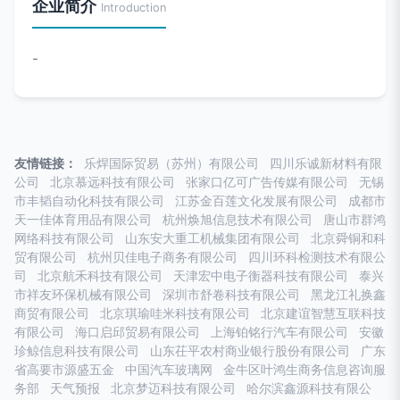
企业简介
Introduction
-
友情链接：
乐焊国际贸易（苏州）有限公司
四川乐诚新材料有限
公司
北京慕远科技有限公司
张家口亿可广告传媒有限公司
无锡
市丰韬自动化科技有限公司
江苏金百莲文化发展有限公司
成都市
天一佳体育用品有限公司
杭州焕旭信息技术有限公司
唐山市群鸿
网络科技有限公司
山东安大重工机械集团有限公司
北京舜铜和科
贸有限公司
杭州贝佳电子商务有限公司
四川环科检测技术有限公
司
北京航禾科技有限公司
天津宏中电子衡器科技有限公司
泰兴
市祥友环保机械有限公司
深圳市舒卷科技有限公司
黑龙江礼换鑫
商贸有限公司
北京琪瑜哇米科技有限公司
北京建谊智慧互联科技
有限公司
海口启邱贸易有限公司
上海铂铭行汽车有限公司
安徽
珍鲸信息科技有限公司
山东茌平农村商业银行股份有限公司
广东
省高要市源盛五金
中国汽车玻璃网
金牛区叶鸿生商务信息咨询服
务部
天气预报
北京梦迈科技有限公司
哈尔滨鑫源科技有限公